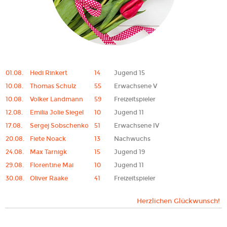
01.08.
Hedi Rinkert
14
Jugend 15
10.08.
Thomas Schulz
55
Erwachsene V
10.08.
Volker Landmann
59
Freizeitspieler
12.08.
Emilia Jolie Siegel
10
Jugend 11
17.08.
Sergej Sobschenko
51
Erwachsene IV
20.08.
Fiete Noack
13
Nachwuchs
24.08.
Max Tarnigk
15
Jugend 19
29.08.
Florentine Mai
10
Jugend 11
30.08.
Oliver Raake
41
Freizeitspieler
Herzlichen Glückwunsch!