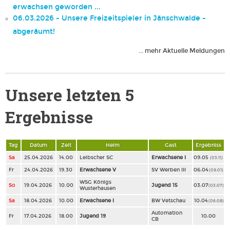
erwachsen geworden ...
06.03.2026 - Unsere Freizeitspieler in Jänschwalde -
abgeräumt!
... mehr Aktuelle Meldungen
Unsere letzten 5
Ergebnisse
Tag
Datum
Zeit
Heim
Gast
Ergebniss
Sa
25.04.2026
14.00
Leibscher SC
Erwachsene I
09:05
(03:11)
Fr
24.04.2026
19.30
Erwachsene V
SV Werben III
06:04
(09:01)
WSG Königs
So
19.04.2026
10.00
Jugend 15
03:07
(03:07)
Wusterhausen
Sa
18.04.2026
10.00
Erwachsene I
BW Vetschau
10:04
(06:08)
Automation
Fr
17.04.2026
18.00
Jugend 19
10:00
CB